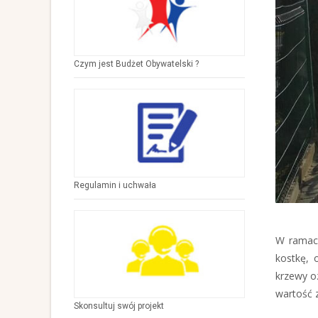
Czym jest Budżet Obywatelski ?
Regulamin i uchwała
W ramach
kostkę, 
krzewy oz
wartość z
Skonsultuj swój projekt