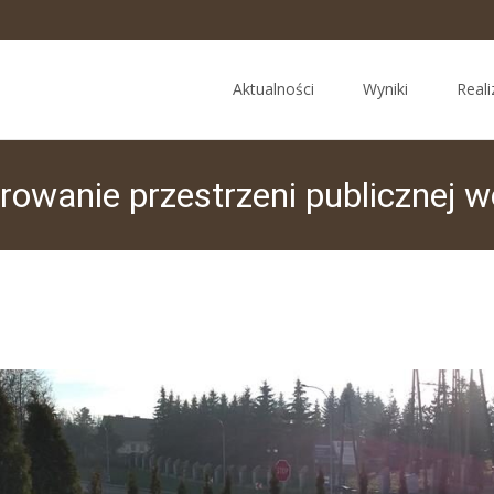
Skip
to
Aktualności
Wyniki
Reali
content
anie przestrzeni publicznej wo
etap II