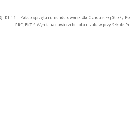
ost
EKT 11 – Zakup sprzętu i umundurowania dla Ochotniczej Straży P
PROJEKT 6 Wymiana nawierzchni placu zabaw przy Szkole Po
avigation