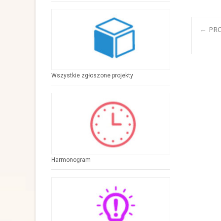
P
←
PROJ
n
Wszystkie zgłoszone projekty
Harmonogram