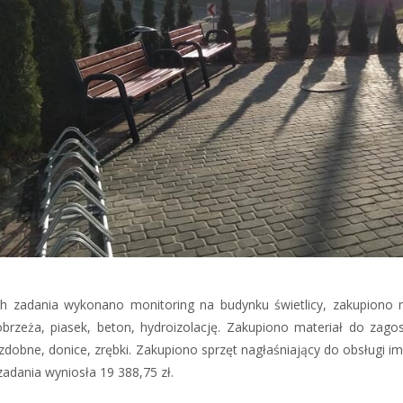
 zadania wykonano monitoring na budynku świetlicy, zakupiono ma
obrzeża, piasek, beton, hydroizolację. Zakupiono materiał do zagosp
dobne, donice, zrębki. Zakupiono sprzęt nagłaśniający do obsługi imp
adania wyniosła 19 388,75 zł.