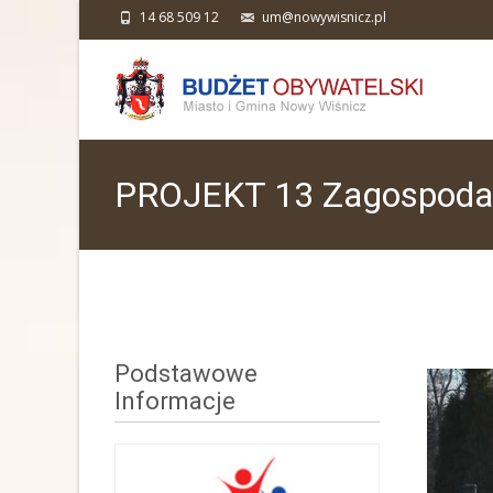
14 68 509 12
um@nowywisnicz.pl
PROJEKT 13 Zagospodarow
Wiejskiej w Kopalinach – 
Podstawowe
Informacje