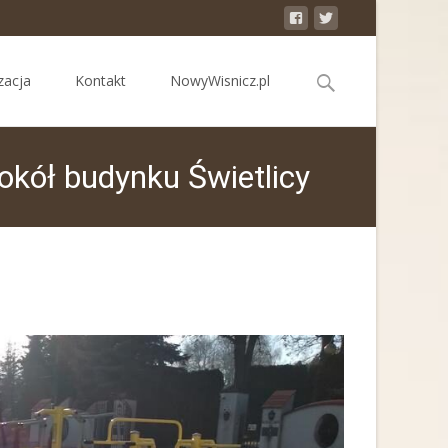
Search
zacja
Kontakt
NowyWisnicz.pl
for:
kół budynku Świetlicy